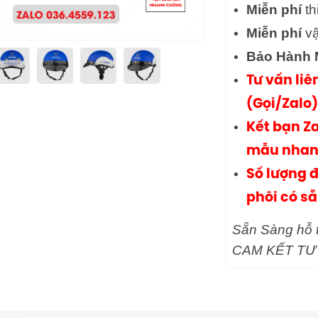
Miễn phí
th
Miễn phí
vậ
Bảo Hành M
Tư vấn liê
(Gọi/Zalo)
Kết bạn Za
mẫu nhan
Số lượng đ
phôi có s
Sẵn Sàng hỗ t
CAM KẾT TƯ 