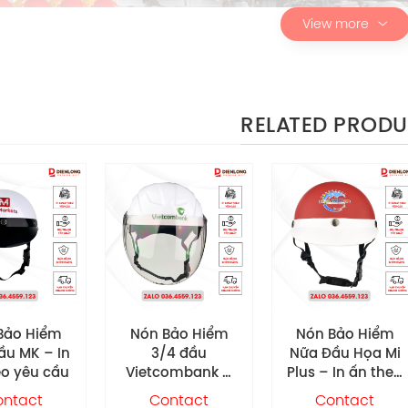
View more
RELATED PROD
 Bảo Hiểm
Nón Bảo Hiểm
Nón Bảo Hiểm
3/4 đầu
Nữa Đầu Họa Mi
3/4 đầu Tiger
tcombank –
Plus – In ấn theo
Balm – In ấn
ấn theo yêu
yêu cầu
theo yêu cầu
Contact
Contact
Contact