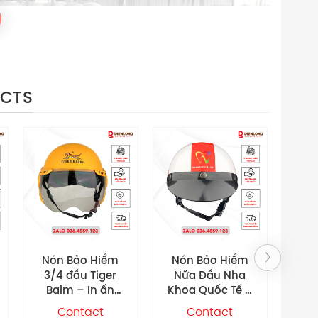
UCTS
Nón Bảo Hiểm
Nón Bảo Hiểm
N
Nữa Đầu Nha
Nữa Đầu Nội
Khoa Quốc Tế Á
Thất Quảng Nam
Ti
Châu – In ấn
– In ấn theo yêu
I
Contact
Contact