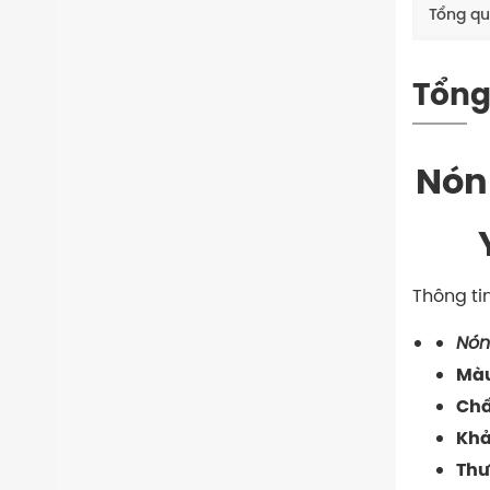
Tổng q
Tổng
Nón
Thông ti
Nón
Màu
Chấ
Khả
Thư