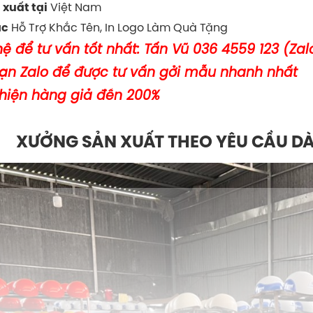
Việt Nam
 xuất tại
Hỗ Trợ Khắc Tên, In Logo Làm Quà Tặng
ác
hệ để tư vấn tốt nhất: Tấn Vũ 036 4559 123 (Zal
bạn Zalo để được tư vấn gởi mẫu nhanh nhất
 hiện hàng giả đền 200%
XƯỞNG SẢN XUẤT THEO YÊU CẦU D