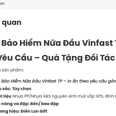
uan
 quan
 Bảo Hiểm Nữa Đầu Vinfast 
Yêu Cầu – Quà Tặng Đối Tá
n sản phẩm:
 Bảo Hiểm Nữa Đầu Vinfast TP – In ấn theo yêu cầu gồ
 sắc: Tùy chọn
Nhựa PP/Nhựa ABS nguyên sinh mút xốp: EPS, đinh t
t liệu
 năng va đập: Bền/ bao đập
ơng hiệu: Điền Lon Gift