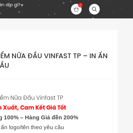
n dịp gì?
0
ỂM NỮA ĐẦU VINFAST TP – IN ẤN
CẦU
ểm Nữa Đầu Vinfast TP
 Xuất, Cam Kết Giá Tốt
g 100% – Hàng Giả đền 200%
 ấn logo/tên theo yêu cầu