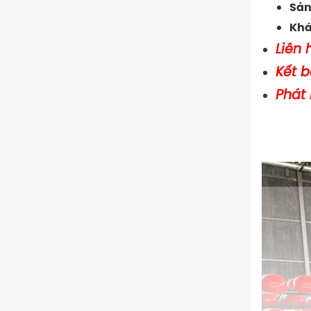
Sản
Kh
Liên 
Kết 
Phát