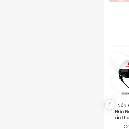
Nón Bảo Hiểm
Nón
Nữa Đầu MK – In
ấn theo yêu cầu
Vie
In 
Contact