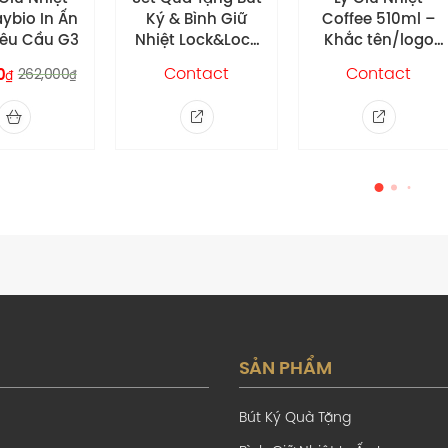
 Bình Giữ
Coffee 510ml –
Màu Xanh Dươn
 Lock&Lock
Khắc tên/logo
– In Ấn Theo Yêu
Red
theo yêu cầu
Cầu
ontact
Contact
Contact
SẢN PHẨM
Bút Ký Quà Tặng