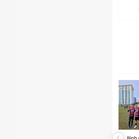
Công
– Công n
được xử 
-17%
Bình Giữ Nhiệt
Set Q