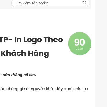
TP- In Logo Theo
90
/ 100
c Khách Hàng
m các thông số sau
án chống gỉ sét nguyên khối, dây quai chịu lực