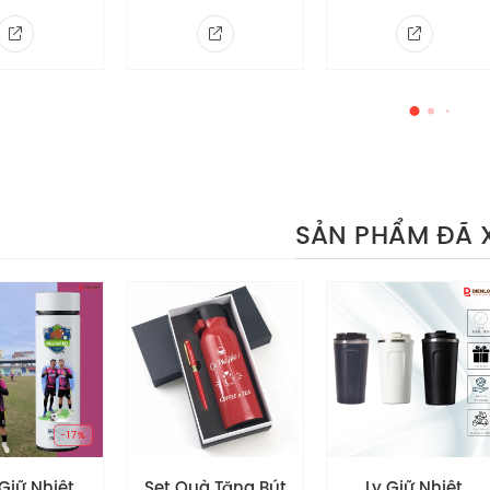
cầu
 nghệ in ấn
ghệ in ấn quảng cáo: Nón Bảo Hiểm Nữa Đầu Vinfast TP có
lý nhiều lớp nét và đẹp đảm bảo là sản phẩm được yêu t
SẢN PHẨM ĐÃ 
uà Tặng Bút
Ly Giữ Nhiệt
Sổ Da Cao Cấp