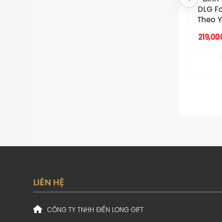
DLG Faybio In Ấn
Ký &
Theo Yêu Cầu G3
Nhiệt
C
219,000
262,000
₫
₫
LIÊN HỆ
CÔNG TY TNHH ĐIỀN LONG GIFT