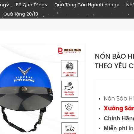
ặng
Bộ Quà Tặng
Quà Tặng Các Ngành Hàng
Nhâ
Quà Tặng 20/10
NÓN BẢO HI
THEO YÊU 
Nón Bảo Hi
Xưởng Sản
Chính Hãn
Miễn phí
In