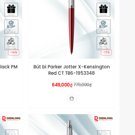
-14%
-17%
Black PM
Bút bi Parker Jotter X-Kensington
Red CT TB6-1953348
649,000
779,000
₫
₫