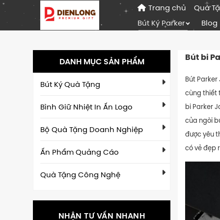
Trang chủ
Quà T
Bút Ký Parker
Blog
Bút bi P
DANH MỤC SẢN PHẨM
Bút Parker 
Bút Ký Quà Tặng
cùng thiết 
Bình Giữ Nhiệt In Ấn Logo
bi Parker 
của ngòi b
Bộ Quà Tặng Doanh Nghiệp
được yêu t
có vẻ đẹp 
Ấn Phẩm Quảng Cáo
Quà Tặng Công Nghệ
NHẬN TƯ VẤN NHANH