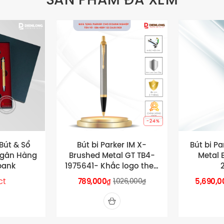
-24%
-2%
er IM X-
Bút bi Parker Sonnet X-
Bút Mực
al GT TB4-
Metal Black GT GB-
Cao Cấp
c logo theo
2119787
– Kh
cầu
tên/lo
,026,000
5,690,000
5,749,000
219,
₫
₫
₫