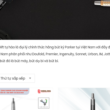
Gift tự hào là đại lý chính thức hãng bút ký Parker tại Việt Nam với 
t Nam phân phối như Doufold, Premier, Ingenuity, Sonnet, Urban, IM, Jo
bút đó là bút máy, bút dạ bi và bút bi.