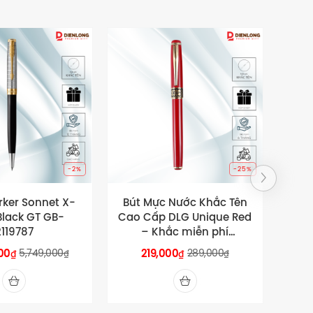
-25%
 Nước Khắc Tên
Bình Giữ Nhiệt Cao Cấp
 DLG Unique Red
DLG Pastel Ru Lotus
Fay
ắc miễn phí
500ml
go theo yêu cầu
Contact
000
289,000
₫
₫