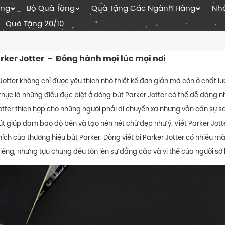
ặng
Bộ Quà Tặng
Quà Tặng Các Ngành Hàng
Nhâ
Quà Tặng 20/10
arker Jotter – Đồng hành mọi lúc mọi nơi
Jotter không chỉ được yêu thích nhờ thiết kế đơn giản mà còn ở chất lư
thực là những điều đặc biệt ở dòng bút Parker Jotter có thể dễ dàng nhậ
Jotter thích hợp cho những người phải di chuyển xa nhưng vẫn cần sự 
út giúp đảm bảo độ bền và tạo nên nét chữ đẹp như ý. Viết Parker Jot
hích của thương hiệu bút Parker. Dòng viết bi Parker Jotter có nhiều 
riêng, nhưng tựu chung đều tôn lên sự đẳng cấp và vị thế của người sở 