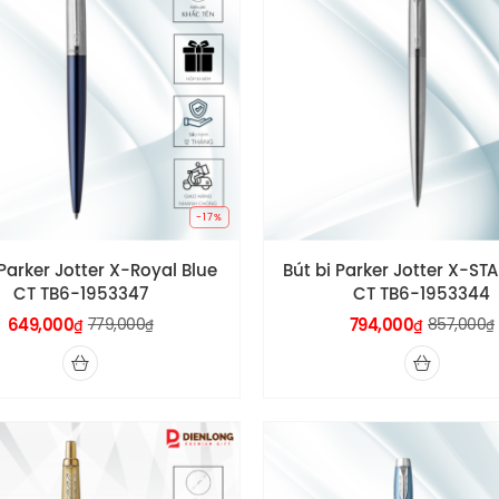
-17%
 Parker Jotter X-Royal Blue
Bút bi Parker Jotter X-STA
CT TB6-1953347
CT TB6-1953344
649,000
779,000
794,000
857,000
₫
₫
₫
₫