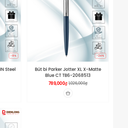
-8%
-24%
IN Steel
Bút bi Parker Jotter XL X-Matte
Blue CT TB6-2068513
789,000
1,026,000
₫
₫