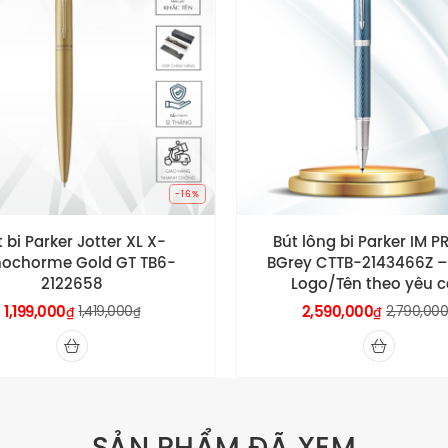
-16%
t bi Parker Jotter XL X-
Bút lông bi Parker IM P
ochorme Gold GT TB6-
BGrey CTTB-2143466Z –
2122658
Logo/Tên theo yêu 
1,199,000
1,419,000
2,590,000
2,790,00
₫
₫
₫
SẢN PHẨM ĐÃ XEM