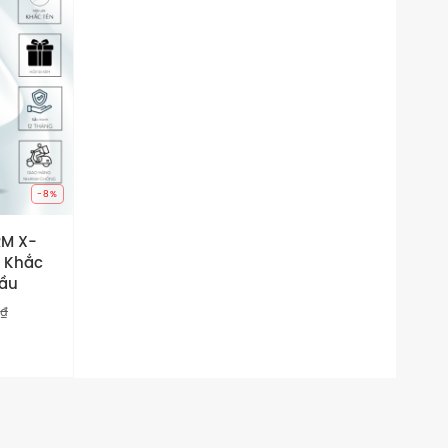
-8%
RM X-
 Khắc
cầu
0
₫