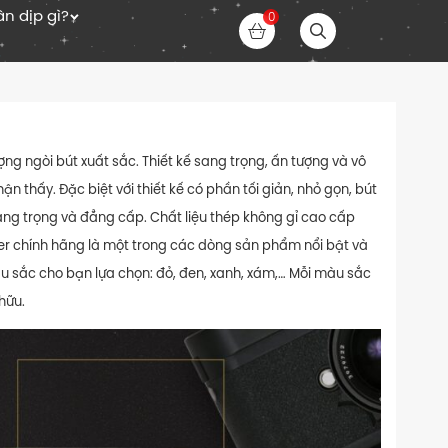
n dịp gì?
0
ợng ngòi bút xuất sắc. Thiết kế sang trọng, ấn tượng và vô
n thấy. Đặc biệt với thiết kế có phần tối giản, nhỏ gọn, bút
sang trọng và đẳng cấp. Chất liệu thép không gỉ cao cấp
ter chính hãng là một trong các dòng sản phẩm nổi bật và
màu sắc cho bạn lựa chọn: đỏ, đen, xanh, xám,… Mỗi màu sắc
hữu.