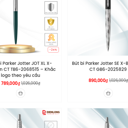
-24%
i Parker Jotter JOT XL X-
Bút bi Parker Jotter SE X-
n CT TB6-2068515 – Khắc
CT GB6-2025829
logo theo yêu cầu
890,000
1,026,000
₫
₫
789,000
1,026,000
₫
₫