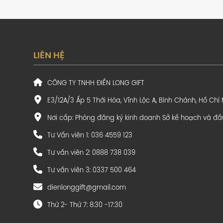
LIÊN HỆ
CÔNG TY TNHH ĐIỀN LONG GIFT
E3/12A/3 Ấp 5 Thới Hòa, Vĩnh Lộc A, Bình Chánh, Hồ Chí
Nơi cấp: Phòng đăng ký kinh doanh Sở kế hoạch và đầ
Tư Vấn viên 1: 036 4559 123
Tư vấn viên 2: 0888 738 039
Tư vấn viên 3: 0337 500 464
dienlonggift@gmail.com
Thứ 2- Thứ 7: 8:30 -17:30