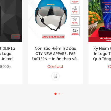
-19%
t DLG La
Nón Bảo Hiểm 1/2 đầu
Kỷ Niệm 
c Logo
CTY NEW APPAREL FAR
In Logo 
 United
EASTERN – In ấn theo yêu
Quà Tặng
cầu
Hàn
Contact
C
9,000
₫