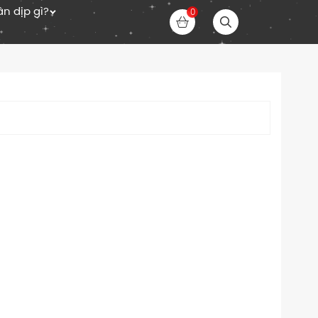
n dịp gì?
0