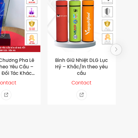
Chương Pha Lê
Bình Giữ Nhiệt DLG Lục
Gi
Theo Yêu Cầu –
Hỷ – Khắc/In theo yêu
Bìn
 Đối Tác Khách
cầu
– I
g DLPL12
ontact
Contact