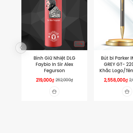
-17%
Bình Giữ Nhiệt DLG
Bút bi Parker
Faybio In Sir Alex
GREY GT- 22
Fegurson
Khắc Logo/Tên
cầu
219,000
262,000
2,558,000
2
₫
₫
₫