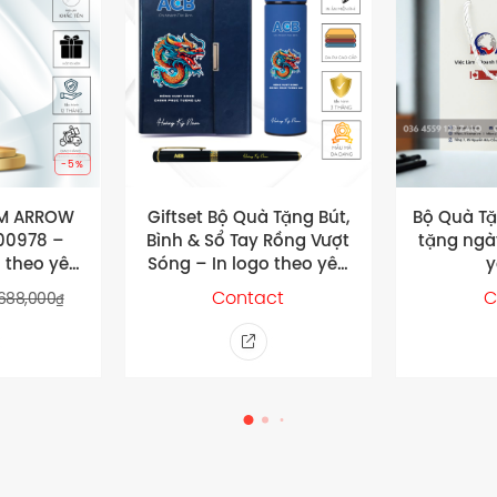
-5%
 IM ARROW
Giftset Bộ Quà Tặng Bút,
Bộ Quà Tặ
00978 –
Bình & Sổ Tay Rồng Vượt
tặng ngà
 theo yêu
Sóng – In logo theo yêu
y
cầu
Contact
C
,688,000
₫