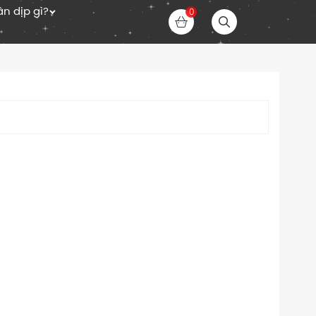
n dịp gì?
0