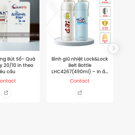
ng Bút Sổ- Quà
Bình giữ nhiệt Lock&Lock
Bộ 
y 20/10 in theo
Belt Bottle
903
êu cầu
LHC4267(490ml) – In ấn
In 
theo yêu cầu
ontact
Contact