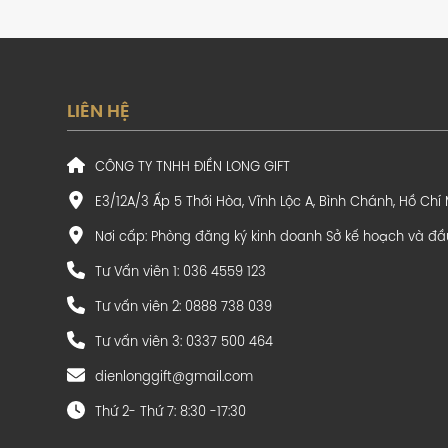
LIÊN HỆ
CÔNG TY TNHH ĐIỀN LONG GIFT
E3/12A/3 Ấp 5 Thới Hòa, Vĩnh Lộc A, Bình Chánh, Hồ Chí
Nơi cấp: Phòng đăng ký kinh doanh Sở kế hoạch và đầ
Tư Vấn viên 1: 036 4559 123
Tư vấn viên 2: 0888 738 039
Tư vấn viên 3: 0337 500 464
dienlonggift@gmail.com
Thứ 2- Thứ 7: 8:30 -17:30