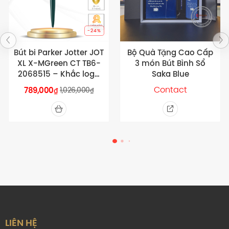
Bộ Quà Tặng Cao Cấp
Nón Bảo Hiểm Nữa Đầu
3 món Bút Bình Sổ
Phố Cafe – In ấn theo
Saka Blue
yêu cầu
Contact
Contact
LIÊN HỆ