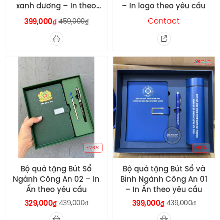
xanh dương – In theo
– In logo theo yêu cầu
yêu cầu
Contact
399,000
459,000
₫
₫
-26%
-10%
Bộ quà tặng Bút Sổ
Bộ quà tặng Bút Sổ và
Ngành Công An 02 – In
Bình Ngành Công An 01
Ấn theo yêu cầu
– In Ấn theo yêu cầu
329,000
439,000
399,000
439,000
₫
₫
₫
₫