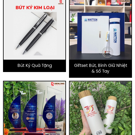
Bút Ký Quà Tặng
Giftset Bút, Bình Giữ Nhiệt
& Sổ Tay