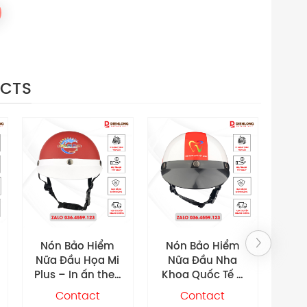
UCTS
Nón Bảo Hiểm
Nón Bảo Hiểm
Nó
Nữa Đầu Nha
Nữa Đầu BIDV
Nữ
Khoa Quốc Tế Á
Vĩnh Long – In ấn
Thấ
Châu – In ấn
theo yêu cầu
– In
Contact
Contact
theo yêu cầu