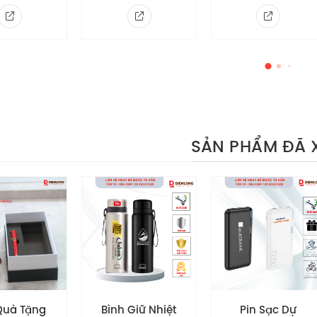
 nghệ in ấn
ghệ in ấn quảng cáo: Nón Bảo Hiểm 3/4 đầu Vietcombank 
lý nhiều lớp nét và đẹp đảm bảo là sản phẩm được yêu t
SẢN PHẨM ĐÃ 
Giữ Nhiệt
Pin Sạc Dự
Nón Bảo Hiểm