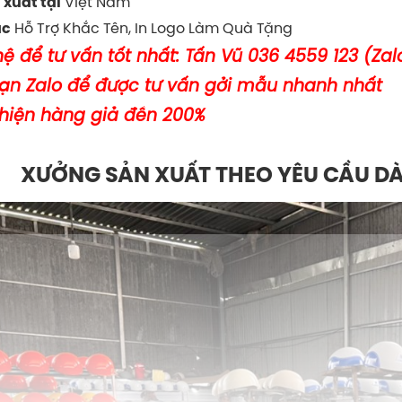
Việt Nam
 xuất tại
Hỗ Trợ Khắc Tên, In Logo Làm Quà Tặng
ác
hệ để tư vấn tốt nhất: Tấn Vũ 036 4559 123 (Zal
bạn Zalo để được tư vấn gởi mẫu nhanh nhất
 hiện hàng giả đền 200%
XƯỞNG SẢN XUẤT THEO YÊU CẦU D