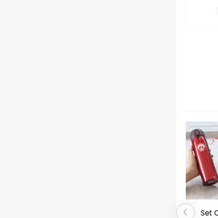
Công
– Công n
được xử 
Set Quà Tặng
Bình 