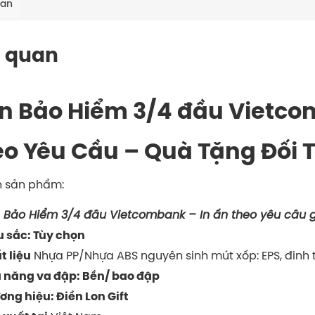
uan
 quan
n Bảo Hiểm 3/4 đầu Vietco
o Yêu Cầu – Quà Tặng Đối 
n sản phẩm:
 Bảo Hiểm 3/4 đầu Vietcombank – In ấn theo yêu cầu 
 sắc: Tùy chọn
Nhựa PP/Nhựa ABS nguyên sinh mút xốp: EPS, đinh t
t liệu
 năng va đập: Bền/ bao đập
ơng hiệu: Điền Lon Gift