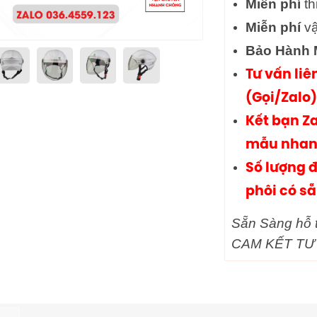
Miễn phí
th
Miễn phí
vậ
Bảo Hành M
Tư vấn liê
(Gọi/Zalo)
Kết bạn Za
mẫu nhan
Số lượng đ
phôi có s
Sẵn Sàng hỗ t
CAM KẾT TƯ 