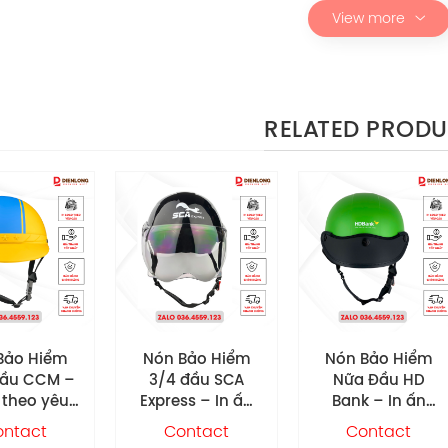
View more
RELATED PROD
Bảo Hiểm
Nón Bảo Hiểm
Nón Bảo Hiểm
 đầu SCA
Nữa Đầu HD
Nữa Đầu Họa Mi
ss – In ấn
Bank – In ấn
Plus – In ấn theo
 yêu cầu
theo yêu cầu
yêu cầu
ontact
Contact
Contact