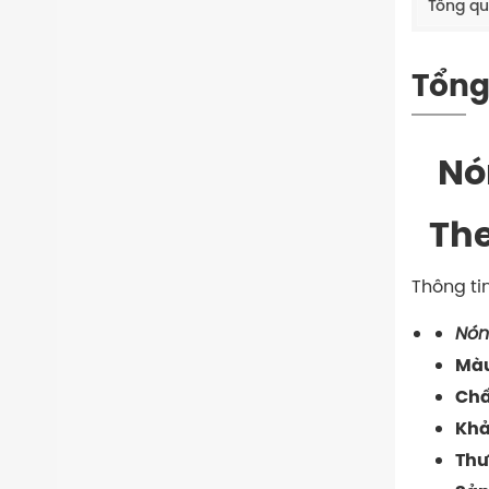
Tổng q
Tổng
Nó
The
Thông ti
Nón
Màu
Chấ
Khả
Thư