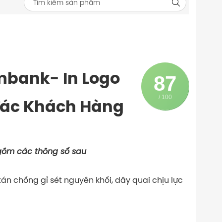
mbank- In Logo
87
/ 100
Tác Khách Hàng
gồm các thông số sau
án chống gỉ sét nguyên khối, dây quai chịu lực