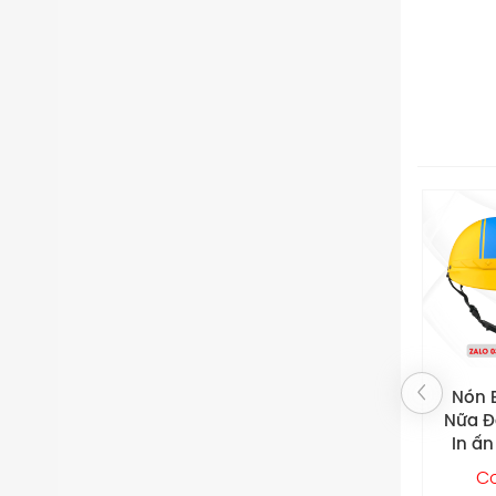
Nón Bảo Hiểm
Nón 
Nữa Đầu CCM –
3/4
In ấn theo yêu
Expre
cầu
theo
Contact
C