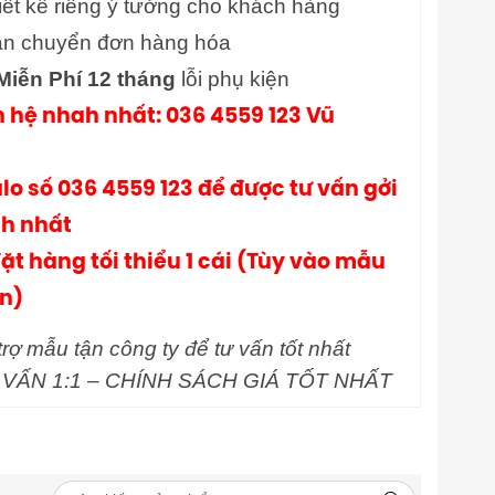
iết kế riêng ý tưởng cho khách hàng
n chuyển đơn hàng hóa
iễn Phí 12 tháng
lỗi phụ kiện
n hệ nhah nhất: 036 4559 123 Vũ
lo số 036 4559 123 để được tư vấn gởi
h nhất
ặt hàng tối thiểu 1 cái (Tùy vào mẫu
ẵn)
rợ mẫu tận công ty để tư vấn tốt nhất
VẤN 1:1 – CHÍNH SÁCH GIÁ TỐT NHẤT