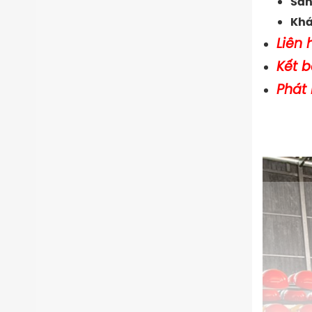
Sản
Kh
Liên 
Kết 
Phát