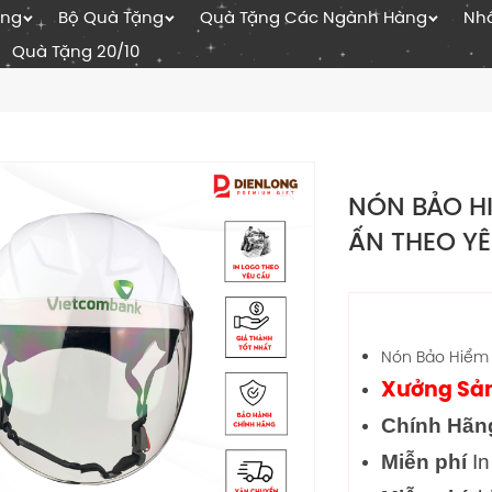
ặng
Bộ Quà Tặng
Quà Tặng Các Ngành Hàng
Nhâ
Quà Tặng 20/10
NÓN BẢO H
ẤN THEO Y
Nón Bảo Hiểm
Xưởng Sản
Chính Hãn
Miễn phí
In