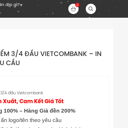
n dịp gì?
0
IỂM 3/4 ĐẦU VIETCOMBANK – IN
ÊU CẦU
 3/4 đầu Vietcombank
 Xuất, Cam Kết Giá Tốt
g 100% – Hàng Giả đền 200%
 ấn logo/tên theo yêu cầu