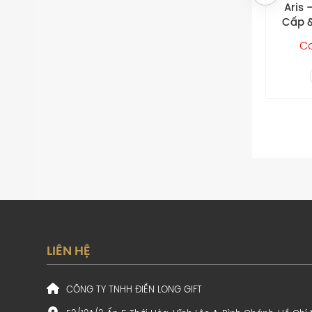
Aris – Bút Cao
Lockn
Cấp & Bình Giữ
LHC61
Nhiệt DLG Ruto
theo
Contact
C
LIÊN HỆ
CÔNG TY TNHH ĐIỀN LONG GIFT