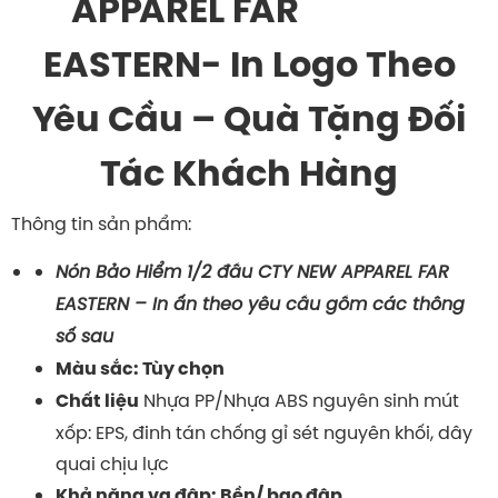
APPAREL FAR
EASTERN- In Logo Theo
Yêu Cầu – Quà Tặng Đối
Tác Khách Hàng
Thông tin sản phẩm:
Nón Bảo Hiểm 1/2 đầu CTY NEW APPAREL FAR
EASTERN – In ấn theo yêu cầu gồm các thông
số sau
Màu sắc: Tùy chọn
Nhựa PP/Nhựa ABS nguyên sinh mút
Chất liệu
xốp: EPS, đinh tán chống gỉ sét nguyên khối, dây
quai chịu lực
Khả năng va đập: Bền/ bao đập