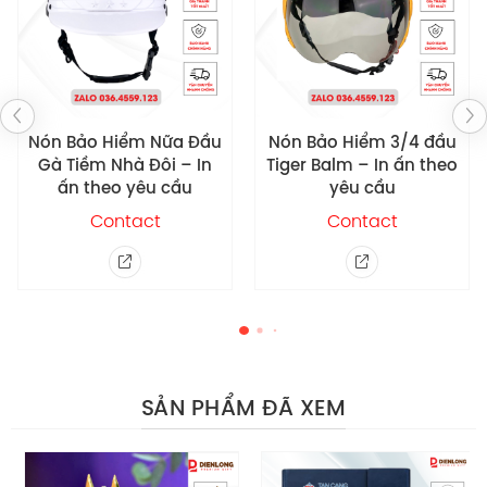
Nón Bảo Hiểm 3/4 đầu
Nón Bảo Hiểm Nữa Đầu
Tiger Balm – In ấn theo
CCM – In ấn theo yêu
yêu cầu
cầu
Contact
Contact
Công nghệ in ấn
– Công nghệ in ấn quảng cáo: Nón Bảo Hiểm 1/2 đầu
CTY NEW APPAREL FAR EASTERN có thể in theo yêu cầu.
SẢN PHẨM ĐÃ XEM
Tem in bền, không tróc được xử lý nhiều lớp nét và
đẹp đảm bảo là sản phẩm được yêu thích cho người
sử dụng.