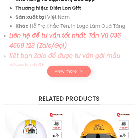
Thương hiệu: Điền Lon Gift
Việt Nam
Sản xuất tại
Hỗ Trợ Khắc Tên, In Logo Làm Quà Tặng
Khác
Liên hệ để tư vấn tốt nhất: Tấn Vũ 036
4559 123 (Zalo/Gọi)
Kết bạn Zalo để được tư vấn gởi mẫu
nhanh nhất
View more
Phát hiện hàng giả đền 200%
XƯỞNG SẢN XUẤT THEO YÊU CẦU
RELATED PRODUCTS
DÀNH CHO DOANH NGHIỆP