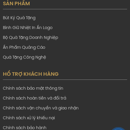
SẢN PHẨM
Bút Ký Quà Tặng
Bình Giữ Nhiệt In Ấn Logo
Bộ Quà Tặng Doanh Nghiệp
Ấn Phẩm Quảng Cáo
Quà Tặng Công Nghệ
HỔ TRỢ KHÁCH HÀNG
Ưu điểm Nón Bảo Hiểm 1/2 đầu CTY
Chính sách bảo mật thông tin
NEW APPAREL FAR EASTERN
Chính sách hoàn tiền và đổi trả
– Nón Bảo Hiểm 1/2 đầu CTY NEW APPAREL FAR
Chính sách vận chuyển và giao nhận
EASTERN tính ứng dụng cao, có thể mang mang theo
Chính sách xử lý khiếu nại
cho nhiều mục đích khác nhau
Chính sách bảo hành