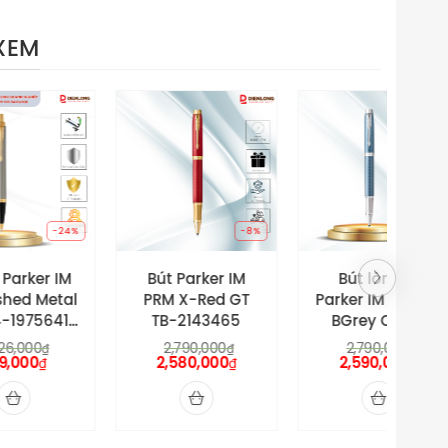
ền Long Gift
XEM
-8%
-8%
Bút Parker IM
Bút lông bi
Gift
PRM X-Red GT
Parker IM PRM X-
IM
TB-2143465
BGrey CTTB-
X
2143466Z – Khắc
Hã
2,790,000
2,790,000
₫
₫
2,580,000
Logo/Tên theo
2,590,000
th
₫
₫
yêu cầu