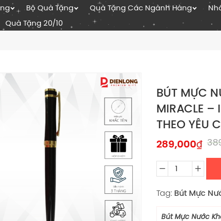
ặng
Bộ Quà Tặng
Quà Tặng Các Ngành Hàng
Nhâ
Quà Tặng 20/10
BÚT MỰC N
MIRACLE – 
THEO YÊU 
38
289,000
₫
Tag:
Bút Mực Nư
Bút Mực Nước Kh