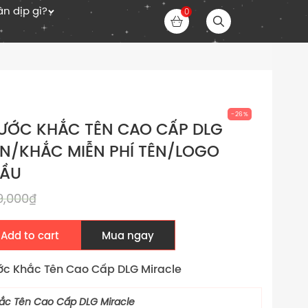
n dịp gì?
0
-26%
ƯỚC KHẮC TÊN CAO CẤP DLG
IN/KHẮC MIỄN PHÍ TÊN/LOGO
CẦU
9,000
₫
Add to cart
Mua ngay
ớc Khắc Tên Cao Cấp DLG Miracle
ắc Tên Cao Cấp DLG Miracle