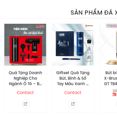
Gói dịch vụ 5 miễn phí tại Đi
SẢN PHẨM ĐÃ 
-24%
ặng Doanh
Giftset Quà Tặng
Bút bi Parker IM
iệp Cho
Bút, Bình & Sổ
X-Brushed Metal
 Ô Tô – Bộ
Tay Màu Xanh –
GT TB4-1975641-
 Tặng An
In Ấn Logo Ngân
Khắc logo theo
1,026,000
₫
ontact
Contact
n Vạn Dặm
Hàng ACB
789,000
yêu cầu
₫