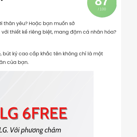
87
/ 100
ời thân yêu? Hoặc bạn muốn sở
với thiết kế riêng biệt, mang đậm cá nhân hóa?
kế, bút ký cao cấp khắc tên không chỉ là một
ân của bạn.