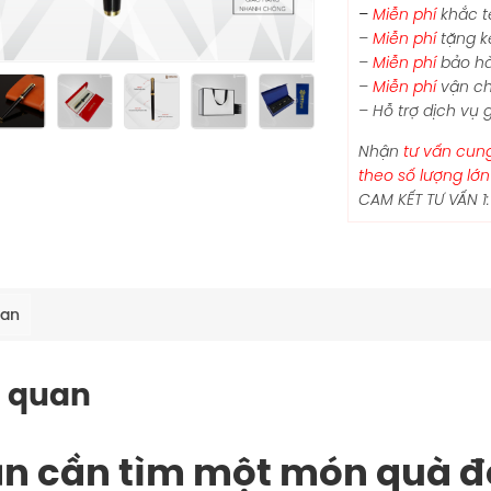
–
Miễn phí
khắc tê
–
Miễn phí
tặng k
–
Miễn phí
bảo hà
–
Miễn phí
vận ch
– Hỗ trợ dịch vụ 
Nhận
tư vấn cun
theo số lượng lớn
CAM KẾT TƯ VẤN 1
uan
 quan
Bạn cần tìm một món quà đ