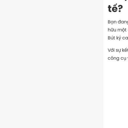
tế?
Bạn đang
hữu một
Bút ký c
Với sự kế
công cụ 