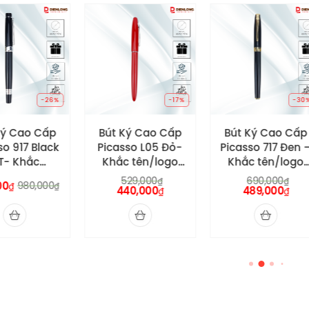
-26%
-17%
-30%
ý Cao Cấp
Bút Ký Cao Cấp
Bút Ký Cao Cấp
o 917 Black
Picasso L05 Đỏ-
Picasso 717 Đen –
- Khắc
Khắc tên/logo
Khắc tên/logo
logo miễn
miễn phí theo
miễn phí theo
529,000
690,000
₫
₫
0
980,000
₫
₫
eo yêu cầu
440,000
yêu cầu
489,000
yêu cầu
₫
₫