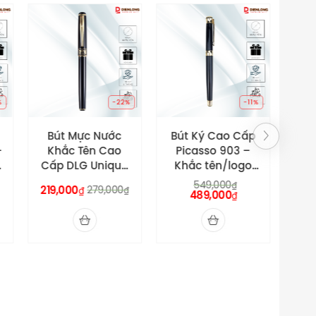
-22%
-11%
Bút Mực Nước
Bút Ký Cao Cấp
Bút
Khắc Tên Cao
Picasso 903 –
Pic
Cấp DLG Unique
Khắc tên/logo
– K
– Khắc miễn phí
miễn phí theo
mi
549,000
₫
219,000
279,000
₫
₫
tên/logo theo
489,000
yêu cầu
₫
yêu cầu