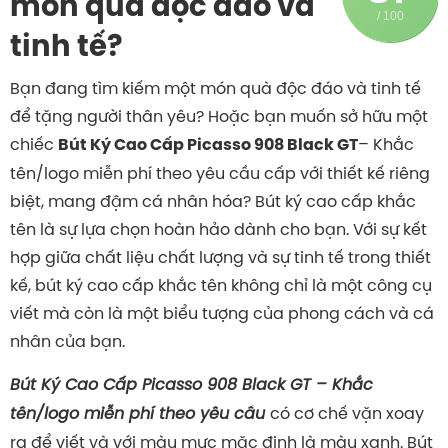
món quà độc đáo và
/ 100
tinh tế?
Bạn đang tìm kiếm một món quà độc đáo và tinh tế
để tặng người thân yêu? Hoặc bạn muốn sở hữu một
chiếc
– Khắc
Bút Ký Cao Cấp Picasso 908 Black GT
tên/logo miễn phí theo yêu cầu cấp với thiết kế riêng
biệt, mang đậm cá nhân hóa? Bút ký cao cấp khắc
tên là sự lựa chọn hoàn hảo dành cho bạn. Với sự kết
hợp giữa chất liệu chất lượng và sự tinh tế trong thiết
kế, bút ký cao cấp khắc tên không chỉ là một công cụ
viết mà còn là một biểu tượng của phong cách và cá
nhân của bạn.
Bút Ký Cao Cấp Picasso 908 Black GT – Khắc
tên/logo miễn phí theo yêu cầu
có cơ chế vặn xoay
ra để viết và với màu mực mặc định là màu xanh. Bút