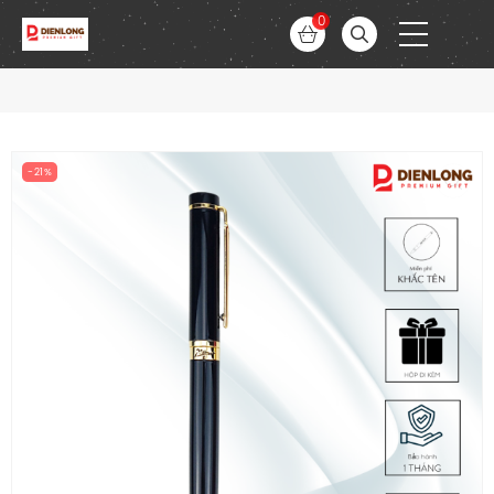
0
-21%