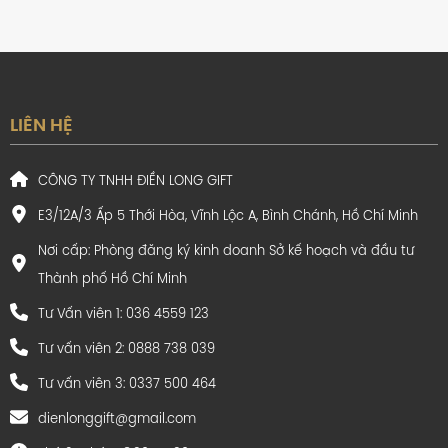
LIÊN HỆ
2. Muốn mua Bút Ký Cao Cấp
CÔNG TY TNHH ĐIỀN LONG GIFT
Picasso 908 Black GT – Khắc
E3/12A/3 Ấp 5 Thới Hòa, Vĩnh Lộc A, Bình Chánh, Hồ Chí Minh
tên/logo miễn phí theo yêu
Nơi cấp: Phòng đăng ký kinh doanh Sở kế hoạch và đầu tư
cầu tại Hồ Chí Minh thì mua
Thành phố Hồ Chí Minh
ở đâu uy tín nhất?
Tư Vấn viên 1: 036 4559 123
Tư vấn viên 2: 0888 738 039
Bút Ký Cao Cấp Picasso 908 Black GT
– Khắc
tên/logo miễn phí theo yêu cầu
Tư vấn viên 3: 0337 500 464
không đơn thuần chỉ
là một cây bút kí thông thường mà nó còn là biểu
dienlonggift@gmail.com
tượng của sự thành công và chuyên nghiệp. Vì vậy