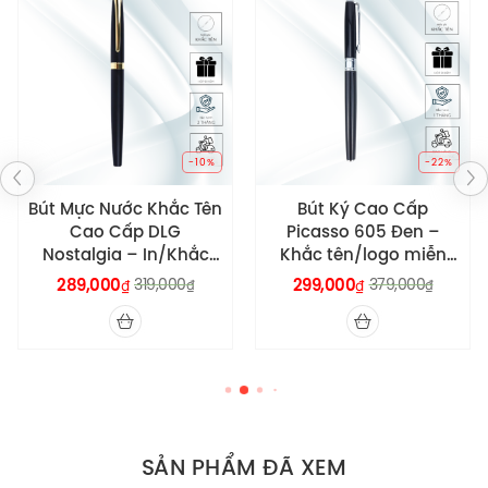
-10%
-22%
Bút Mực Nước Khắc Tên
Bút Ký Cao Cấp
Cao Cấp DLG
Picasso 605 Đen –
Nostalgia – In/Khắc
Khắc tên/logo miễn
miễn phí tên/logo theo
phí theo yêu cầu
289,000
319,000
299,000
379,000
₫
₫
₫
₫
yêu cầu
SẢN PHẨM ĐÃ XEM