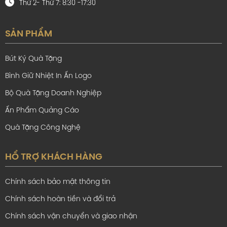
Thứ 2- Thứ 7: 8:30 -17:30
chọn đơn vị uy tín có bảo hành sẽ giúp bạn an tâm
hơn rất nhiều.
Điền Long Gift
là đơn vị cung cấp bút ký
SẢN PHẨM
cao cấp với chất lượng đảm bảo khách hàng hài
lòng. Phương châm khách hàng là trên hết giúp cho
Bút Ký Quà Tặng
đội ngũ của ĐLG tận tâm phục vụ
Bình Giữ Nhiệt In Ấn Logo
Bộ Quà Tặng Doanh Nghiệp
Ấn Phẩm Quảng Cáo
Quà Tặng Công Nghệ
HỔ TRỢ KHÁCH HÀNG
Chính sách bảo mật thông tin
Chính sách hoàn tiền và đổi trả
Chính sách vận chuyển và giao nhận