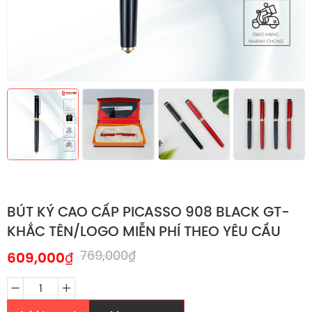
BÚT KÝ CAO CẤP PICASSO 908 BLACK GT-
KHẮC TÊN/LOGO MIỄN PHÍ THEO YÊU CẦU
769,000
₫
609,000
₫