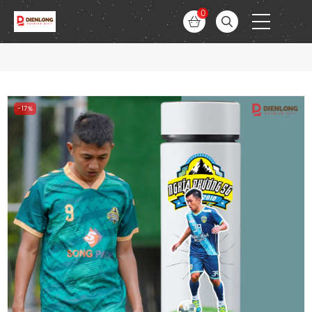
0
-17%