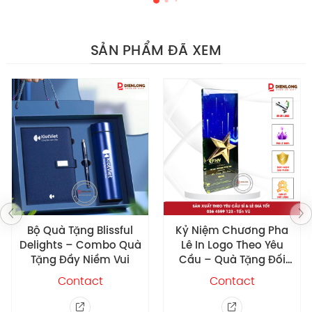
SẢN PHẨM ĐÃ XEM
Kỷ Niệm Chương Pha
Bình Giữ Nhiệt DLG
Lê In Logo Theo Yêu
Faybio In Ấn Logo Xe
Cầu – Quà Tặng Đối
Hơi Ford
Tác Khách Hàng DLPL15
Contact
Contact
3. Đặt bình theo yêu cầu cho