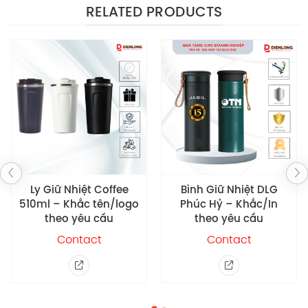
RELATED PRODUCTS
2. Về chất liệu sản xuất Bình
Giữ Nhiệt DLG Faybio In Ấn
Theo Yêu Cầu G1 như thế
nào?
Bình Giữ Nhiệt DLG Faybio In Ấn Theo Yêu Cầu G1 được
làm bằng hợp kim cao cấp, kết hợp với việc phủ một
Bình Giữ Nhiệt DLG
Ly Giữ Nhiệt Hanbok
lớp sơn mài cao cấp và vô cùng thời thượng. Lớp phủ
Phúc Hỷ – Khắc/In
Cao Cấp 500ml – In
theo yêu cầu
khắc theo yêu cầu
sơn dày nhìn cứng cáp, thể hiện sự bền bỉ, chắc chắn,
Contact
Contact
nhìn tổng thể ta có thể thấy bình rất sắc sảo. Các
thành phần khác của chiếc bình như phần đỉnh nắp,
đáy được bảo vệ hoàn thiện kỹ càng