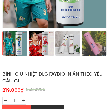
BÌNH GIỮ NHIỆT DLG FAYBIO IN ẤN THEO YÊU
CẦU G1
262,000
₫
219,000
₫