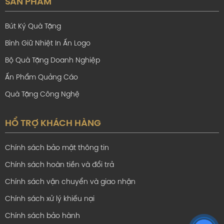
SẢN PHẨM
Bút Ký Quà Tặng
Bình Giữ Nhiệt In Ấn Logo
Bộ Quà Tặng Doanh Nghiệp
Ấn Phẩm Quảng Cáo
Quà Tặng Công Nghệ
HỔ TRỢ KHÁCH HÀNG
Chính sách bảo mật thông tin
Chính sách hoàn tiền và đổi trả
3. Về chất liệu sản xuất Bình
Chính sách vận chuyển và giao nhận
Giữ Nhiệt DLG La Emera
Chính sách xử lý khiếu nại
Black – Khắc/In theo yêu
Chính sách bảo hành