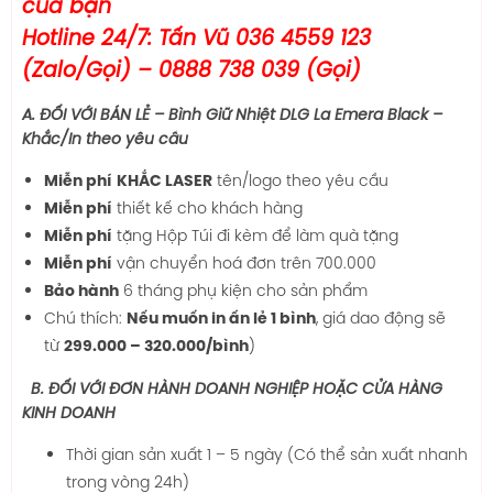
của bạn
Hotline 24/7: Tấn Vũ 036 4559 123
(Zalo/Gọi) – 0888 738 039 (Gọi)
A. ĐỐI VỚI BÁN LẺ – Bình Giữ Nhiệt DLG La Emera Black –
Khắc/In theo yêu cầu
tên/logo theo yêu cầu
Miễn phí
KHẮC LASER
thiết kế cho khách hàng
Miễn phí
tặng Hộp Túi đi kèm để làm quà tặng
Miễn phí
vận chuyển hoá đơn trên 700.000
Miễn phí
6 tháng phụ kiện cho sản phẩm
Bảo hành
Chú thích:
, giá dao động sẽ
Nếu muốn in ấn lẻ 1 bình
từ
)
299.000 – 320.000/bình
B. ĐỐI VỚI ĐƠN HÀNH DOANH NGHIỆP HOẶC CỬA HÀNG
KINH DOANH
Thời gian sản xuất 1 – 5 ngày (Có thể sản xuất nhanh
trong vòng 24h)