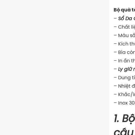
Bộ quà t
–
Sổ Da
– Chất l
– Màu sắ
– Kích t
– Bìa còn
– In ấn t
–
Ly giữ 
– Dung t
– Nhiệt đ
– Khắc/i
– Inox 30
1. B
cầu