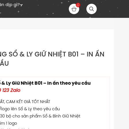
n dịp gì?
0
G SỔ & LY GIỮ NHIỆT B01 – IN ẤN
CẦU
& Ly Giữ Nhiệt B01 – In ấn theo yêu cầu
 123 Zalo
T, CAM KẾT GIÁ TỐT NHẤT
/logo lên Sổ & Ly theo yêu cầu
 30 bộ cho sản phẩm Sổ & Bình Giữ Nhiệt
im 1 logo