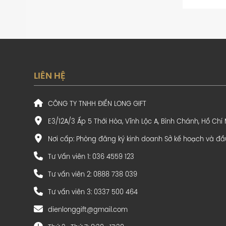
LIÊN HỆ
CÔNG TY TNHH ĐIỀN LONG GIFT
E3/12A/3 Ấp 5 Thới Hòa, Vĩnh Lộc A, Bình Chánh, Hồ Chí
Nơi cấp: Phòng đăng ký kinh doanh Sở kế hoạch và đầ
Tư Vấn viên 1: 036 4559 123
Tư vấn viên 2: 0888 738 039
Tư vấn viên 3: 0337 500 464
dienlonggift@gmail.com