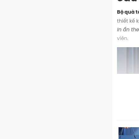
Bộ quà t
thiết kế
In ấn th
viên.