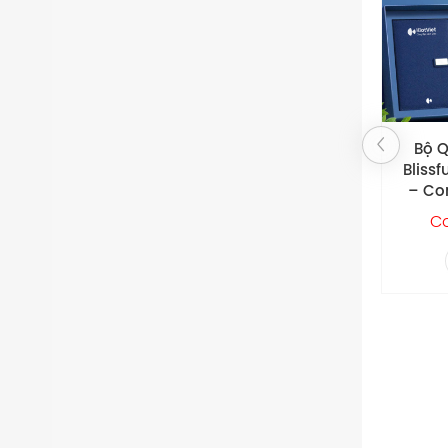
Bộ Quà Tặng
Bộ 
Blissful Delights
Doan
– Combo Quà
Bút Tr
Tặng Đầy Niềm
Gôm
Contact
5
Vui
Cho H
Phù 
Gi