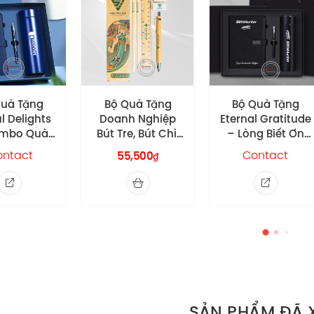
Quà Tặng
Bộ Quà Tặng
Bộ Quà Tặng Bút
h Nghiệp
Eternal Gratitude
& Sổ Regal
e, Bút Chì,
– Lòng Biết Ơn
Stationery In
 & Thước
Vô Hạn
logo Công Ty
Contact
Contact
5,500
₫
ọc Sinh –
Kinh Đô
Hợp Ngành
áo Dục
SẢN PHẨM ĐÃ 