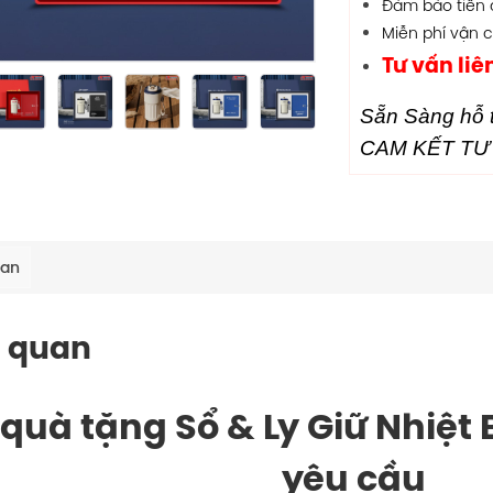
Đảm bảo tiến 
Miễn phí vận 
Tư vấn liê
Sẵn Sàng hỗ t
CAM KẾT TƯ 
uan
 quan
 quà tặng Sổ & Ly Giữ Nhiệt 
yêu cầu