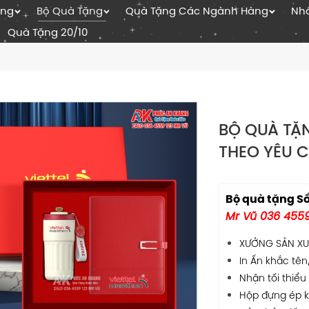
ặng
Bộ Quà Tặng
Quà Tặng Các Ngành Hàng
Nhâ
Quà Tặng 20/10
BỘ QUÀ TẶN
THEO YÊU 
Bộ quà tặng Sổ 
Mr Vũ 036 4559
XƯỞNG SẢN XUẤ
In Ấn khắc tên
Nhận tối thiểu
Hộp đựng ép k