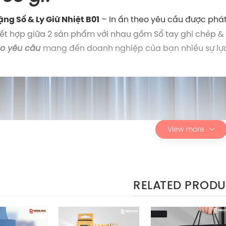
– In ấn theo yêu cầu được phát 
ặng Sổ & Ly Giữ Nhiệt B01
 kết hợp giữa 2 sản phẩm với nhau gồm Sổ tay ghi chép & 
eo yêu cầu
mang đến doanh nghiệp của bạn nhiều sự lựa
View more
RELATED PROD