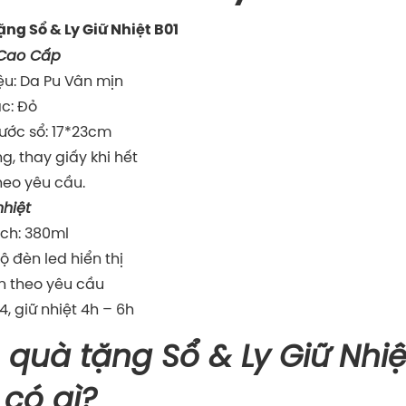
ặng Sổ & Ly Giữ Nhiệt B01
 Cao Cấp
iệu: Da Pu Vân mịn
c: Đỏ
hước sổ: 17*23cm
g, thay giấy khi hết
heo yêu cầu.
nhiệt
ích: 380ml
ộ đèn led hiển thị
n theo yêu cầu
4, giữ nhiệt 4h – 6h
ộ quà tặng Sổ & Ly Giữ Nhiệ
 có gì?