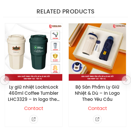
– Màu sắc đa dạng, phù hợp với nhiều gu thẩm mỹ.
RELATED PRODUCTS
Cá nhân hóa thương hiệu:
– Dịch vụ in logo theo yêu cầu giúp công ty quảng
bá hình ảnh hiệu quả.
– Tạo ấn tượng chỗc lót cho đối tác và khách hàng.
Bộ Sản Phẩm Ly Giữ
Bình Giữ Nhiệt
Nhiệt & Dù – In Logo
LocknLock 480ml
Theo Yêu Cầu
LHC6150 – In logo Việt
Nam Coffee
Contact
Contact