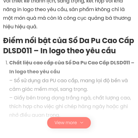
Với thiết kế thanh lịch, sang trọng, kết hợp với khả
năng in logo theo yêu cầu, sản phẩm không chỉ là
một món quà mà còn là công cục quảng bá thương
hiệu hiệu quả.
Điểm nổi bật của Sổ Da Pu Cao Cấp
DLSD011 – In logo theo yêu cầu
Chất liệu cao cấp của Sổ Da Pu Cao Cấp DLSD011 –
In logo theo yêu cầu
– Sổ sử dụng da PU cao cấp, mang lại độ bền và
cảm giác mềm mại, sang trọng.
– Giấy bên trong dạng trắng ngà, chất lượng cao,
thích hợp cho việc ghi chép hàng ngày hoặc ghi
nhớ điều quan trọng.
View more
Thiết kế tinh tế:
– Kích thước vừa vắn, dễ dàng mang theo.