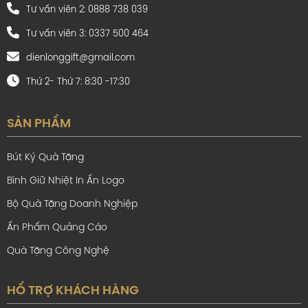
Tư vấn viên 2: 0888 738 039
dienlonggift@gmail
.com
Email:
www.dienlonggift.com
Website:
Tư vấn viên 3: 0337 500 464
dienlonggift@gmail.com
Thứ 2- Thứ 7: 8:30 -17:30
SẢN PHẨM
Bút Ký Quà Tặng
Bình Giữ Nhiệt In Ấn Logo
Bộ Quà Tặng Doanh Nghiệp
Ấn Phẩm Quảng Cáo
Quà Tặng Công Nghệ
HỔ TRỢ KHÁCH HÀNG