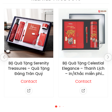
Khách hàng tiêu biểu đặt in logo
Bộ Quà Tặng Celestial
Set Quà Tặng Bút &
Elegance – Thanh Lịch
Bình Giữ Nhiệt
– In/Khắc miễn phí
Lock&Lock Flat Tumber
tên/logo theo yêu cầu
400ml
Contact
Contact