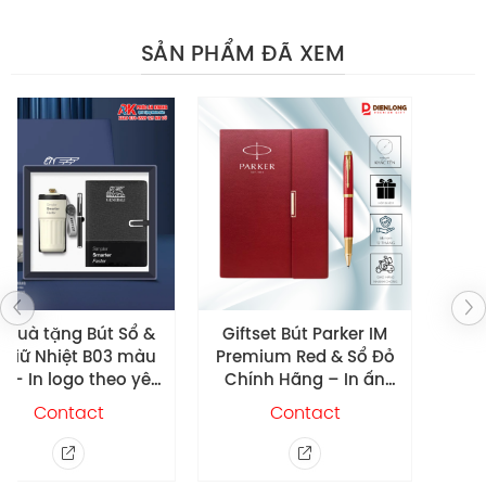
SẢN PHẨM ĐÃ XEM
Giftset Bút Parker IM
Bình Giữ Nhiệt DLG
Premium Red & Sổ Đỏ
Faybio In Cầu Thủ
Chính Hãng – In ấn
Ronaldo G1
theo yêu cầu
Contact
Contact