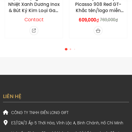
Picasso 908 Red GT-
Cấp DLG Mystery –
Khắc tên/logo miễn
Khắc tên/logo miễn
phí theo yêu cầu
phí theo yêu cầu
609,000
769,000
219,000
289,000
₫
₫
₫
₫
LIÊN HỆ
CÔNG TY TNHH ĐIỀN LONG GIFT
2. Kiểu Dáng Bút bi IM Premium X-
E3/12A/3 Ấp 5 Thới Hòa, Vĩnh Lộc A, Bình Chánh, Hồ Chí Minh
Red GT GB-2143644