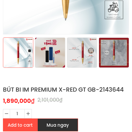
BÚT BI IM PREMIUM X-RED GT GB-2143644
2,101,000
₫
1,890,000
₫
Add to cart
Mua ngay