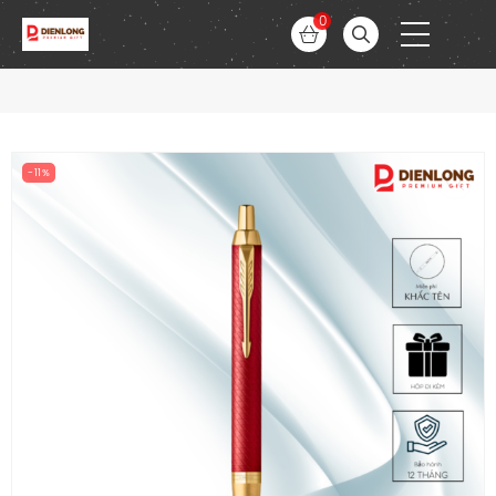
0
-11%