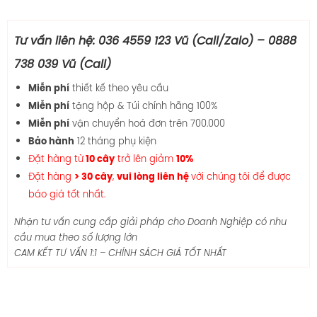
Tư vấn liên hệ: 036 4559 123 Vũ (Call/Zalo) – 0888
738 039 Vũ (Call)
thiết kế theo yêu cầu
Miễn phí
tặng hộp & Túi chính hãng 100%
Miễn phí
vận chuyển hoá đơn trên 700.000
Miễn phí
12 tháng phụ kiện
Bảo hành
Đặt hàng từ
trở lên giảm
10 cây
10%
Đặt hàng
,
với chúng tôi để được
> 30 cây
vui lòng liên hệ
báo giá tốt nhất.
Nhận tư vấn cung cấp giải pháp cho Doanh Nghiệp có nhu
cầu mua theo số lượng lớn
CAM KẾT TƯ VẤN 1:1 – CHÍNH SÁCH GIÁ TỐT NHẤT