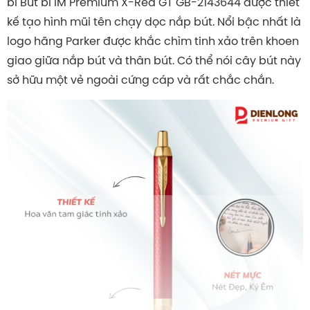
bi Bút bi IM Premium X-Red GT GB-2143644 được thiết
kế tạo hình mũi tên chạy dọc nắp bút. Nổi bậc nhất là
logo hãng Parker được khắc chìm tinh xảo trên khoen
giao giữa nắp bút và thân bút. Có thể nói cây bút này
sở hữu một vẻ ngoài cứng cáp và rất chắc chắn.