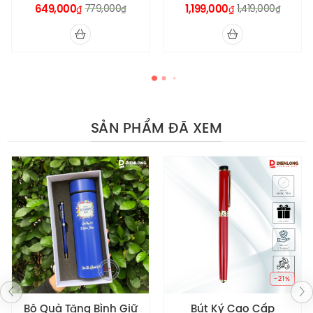
649,000
779,000
1,199,000
1,419,000
₫
₫
₫
₫
SẢN PHẨM ĐÃ XEM
Thân của chiếc Bút bi IM Premium X-Red GT GB-
2143644 được làm bằng nhôm “anodized” siêu bền.
Chiếc ngòi bút bi Bút bi IM Premium X-Red GT GB-
2143644 này đã được thiết kế lại với hình dạng tam
giác, bề thế hơn người tiền nhiệm. Việc cải tiến này
đã làm cho cây bút bi Parker IM có hiệu suất viết tốt
hơn và không bị kén giấy như người đàn anh của nó.
-21%
-25%
Bút Ký Cao Cấp
Bút Bi Khắc Tên Cao