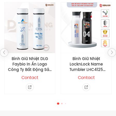
và hơn nữa in xoay tròn quanh bình đối với những họa
tiết hình ảnh phức tạp nhất.
Bình Giữ Nhiệt DLG
Bình Giữ Nhiệt
Faybio In Ấn Logo
LocknLock Name
Công Ty Bất Động Sản
Tumbler LHC4125
Đất Xanh
500ml – In ấn theo yêu
Contact
Contact
cầu