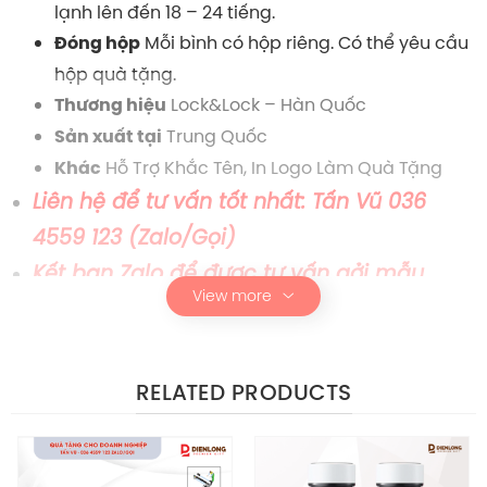
lạnh lên đến 18 – 24 tiếng.
Mỗi bình có hộp riêng. Có thể yêu cầu
Đóng hộp
hộp quà tặng.
Lock&Lock – Hàn Quốc
Thương hiệu
Trung Quốc
Sản xuất tại
Hỗ Trợ Khắc Tên, In Logo Làm Quà Tặng
Khác
Liên hệ để tư vấn tốt nhất: Tấn Vũ 036
4559 123 (Zalo/Gọi)
Kết bạn Zalo để được tư vấn gởi mẫu
View more
nhanh nhất
Phát hiện hàng giả đền 200%
RELATED PRODUCTS
XƯỞNG SẢN XUẤT THEO YÊU CẦU
DÀNH CHO DOANH NGHIỆP